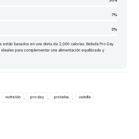
30%
7%
5%
os están basados en una dieta de 2,000 calorías. Bebida Pro Day
ía ideales para complementar una alimentación equilibrada y
,
,
,
,
nutrición
pro day
proteína
vainilla