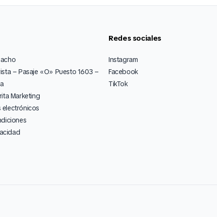
Redes sociales
pacho
Instagram
ista – Pasaje «O» Puesto 1603 –
Facebook
ia
TikTok
ita Marketing
electrónicos
ndiciones
vacidad