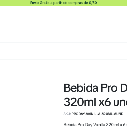
Envio Gratis a partir de compras de S/50
Lácteos
Congelados
Embutidos y Cárnicos
Bebida Pro Da
320ml x6 un
SKU:
PRODAY-VAINILLA-320ML-6UND
Bebida Pro Day Vainilla 320 ml x 6 