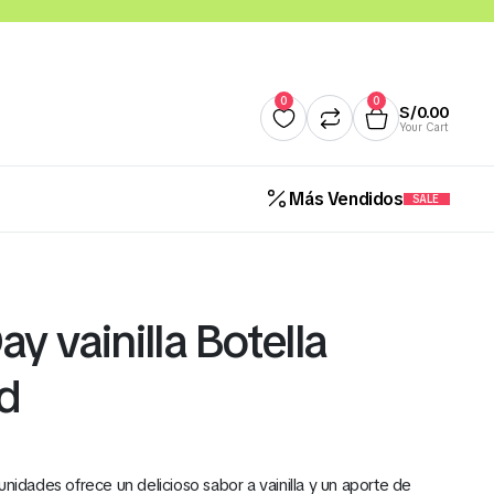
0
0
S/
0.00
Your Cart
Más Vendidos
SALE
Quesos
Salsas y Cremas
Mantequillas
Panade
y vainilla Botella
d
Cereales Benoti Bolsa 21 Gr 
12 Und (Todos los Sabores)
S/
5.00
unidades ofrece un delicioso sabor a vainilla y un aporte de