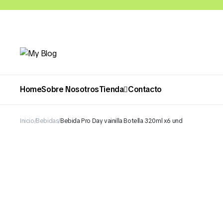
Home
Sobre Nosotros
Tienda
Contacto
Inicio
Bebidas
Bebida Pro Day vainilla Botella 320ml x6 und
Abarrotes
Bebidas