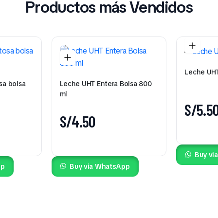
Productos más Vendidos
Leche UHT
sa bolsa
Leche UHT Entera Bolsa 800
ml
S/
5.5
S/
4.50
Buy vi
pp
Buy via WhatsApp