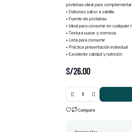
proteínas ideal para complementar l
• Delicioso sabor a vainilla
• Fuente de proteínas
• Ideal para consumir en cualquier
• Textura suave y cremosa
• Lista para consumir
• Práctica presentación individual
• Excelente calidad y nutrición
S/
26.00
Bebida
Pro Day
vainilla
Botella
320ml
x6 und
quantity
Compare