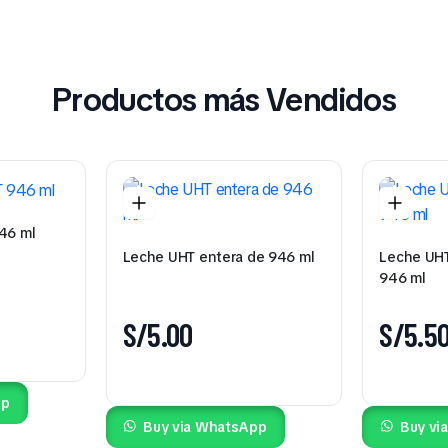
Productos más Vendidos
46 ml
Leche UHT entera de 946 ml
Leche UHT
946 ml
S/
5.00
S/
5.5
pp
Buy via WhatsApp
Buy vi