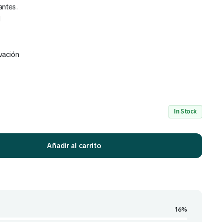
antes.
d
vación
Mira Todo nuestro Catálogo
Click Aquí
In Stock
Añadir al carrito
16%