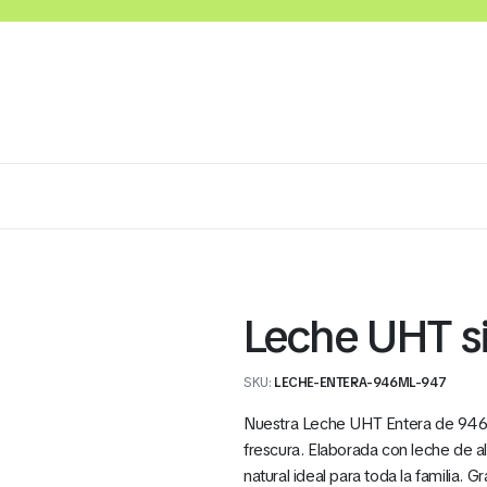
Lácteos
Congelados
Embutidos y Cárnicos
Leche UHT si
SKU:
LECHE-ENTERA-946ML-947
Nuestra Leche UHT Entera de 946 m
frescura. Elaborada con leche de al
natural ideal para toda la familia.