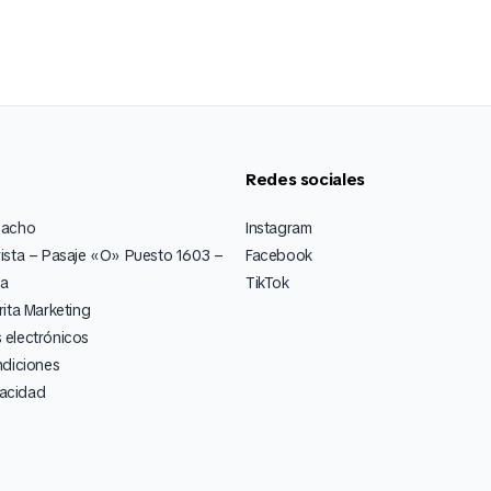
Redes sociales
pacho
Instagram
ista – Pasaje «O» Puesto 1603 –
Facebook
ia
TikTok
ita Marketing
electrónicos
ndiciones
vacidad