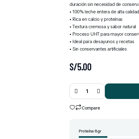
duración sin necesidad de conserv
• 100% leche entera de alta calida
• Rica en calcio y proteínas
• Textura cremosa y sabor natural
• Proceso UHT para mayor conser
• Ideal para desayunos y recetas
• Sin conservantes artificiales
S/
5.00
Leche
UHT sin
lactosa
de 946
ml
quantity
Compare
Proteína 8gr