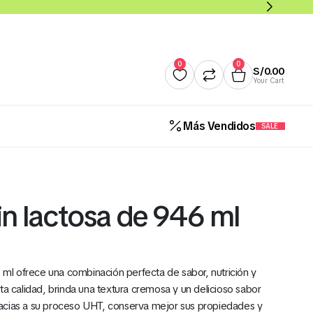
0
0
S/
0.00
Your Cart
Más Vendidos
SALE
Quesos
Salsas y Cremas
Mantequillas
Panade
n lactosa de 946 ml
Cereales Benoti Bolsa 21 Gr 
12 Und (Todos los Sabores)
l ofrece una combinación perfecta de sabor, nutrición y
S/
5.00
ta calidad, brinda una textura cremosa y un delicioso sabor
 Gracias a su proceso UHT, conserva mejor sus propiedades y