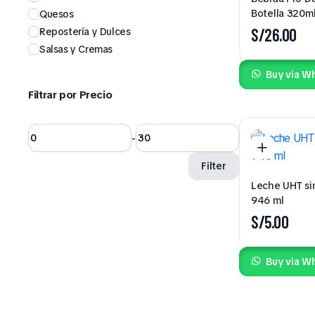
Botella 320ml
Quesos
S/
26.00
Repostería y Dulces
Salsas y Cremas
Buy via W
Filtrar por Precio
-
Filter
Leche UHT si
946 ml
S/
5.00
Buy via W