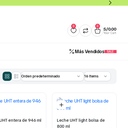
0
0
S/
0.00
Your Cart
Más Vendidos
SALE
Quesos
Salsas y Cremas
Mantequillas
Panade
Cereales Benoti Bolsa 21 Gr 
12 Und (Todos los Sabores)
S/
5.00
UHT entera de 946 ml
Leche UHT light bolsa de
800 ml