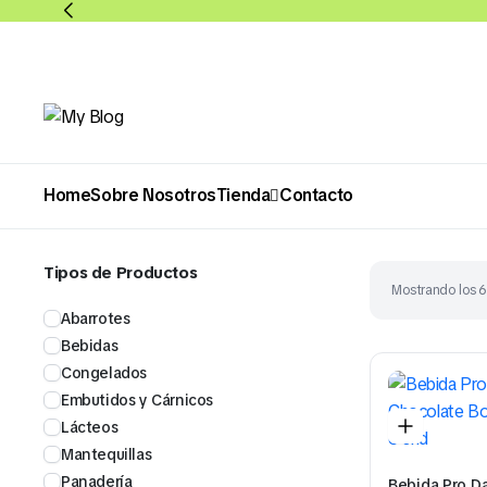
Home
Sobre Nosotros
Tienda
Contacto
Abarrotes
Bebidas
Tipos de Productos
Mostrando los 6
Abarrotes
Bebidas
Congelados
Embutidos y Cárnicos
Lácteos
Mantequillas
Panadería
Bebida Pro D