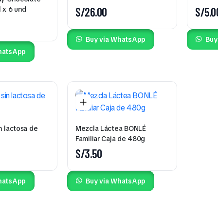
 x 6 und
S/
26.00
S/
5.0
Buy via WhatsApp
Buy
hatsApp
n lactosa de
Mezcla Láctea BONLÉ
Familiar Caja de 480g
S/
3.50
hatsApp
Buy via WhatsApp