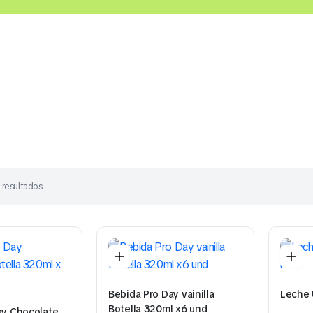
Lácteos
Congelados
Embutidos y Cárnicos
 resultados
Bebida Pro Day vainilla
Leche 
Botella 320ml x6 und
ay Chocolate