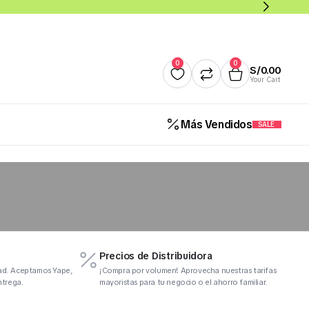
0
0
S/
0.00
Your Cart
Más Vendidos
SALE
Quesos
Salsas y Cremas
Mantequillas
Panade
Cereales Benoti Bolsa 21 Gr 
12 Und (Todos los Sabores)
Precios de Distribuidora
dad. Aceptamos Yape,
¡Compra por volumen! Aprovecha nuestras tarifas
S/
5.00
ntrega.
mayoristas para tu negocio o el ahorro familiar.