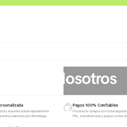
Lácteos
Congelados
Embutidos y Cárnicos
Sobre Nosotros
ersonalizada
Pagos 100% Confiables
idos y resuelve dudas rápidamente
Procesa tu compra con total seguri
uestros asesores por WhatsApp.
Plin, transferencias y pagos contra e