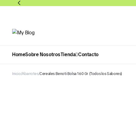
Home
Sobre Nosotros
Tienda
Contacto
Inicio
Abarrotes
Cereales Benoti Bolsa 160 Gr (Todos los Sabores)
Abarrotes
Bebidas