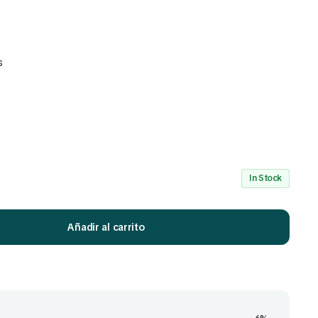
s
Mira Todo nuestro Catálogo
Click Aquí
In Stock
Añadir al carrito