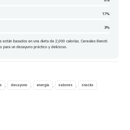
6%
17%
3%
s están basados en una dieta de 2,000 calorías. Cereales Benoti
es para un desayuno práctico y delicioso.
,
,
,
,
s
desayuno
energia
sabores
snacks