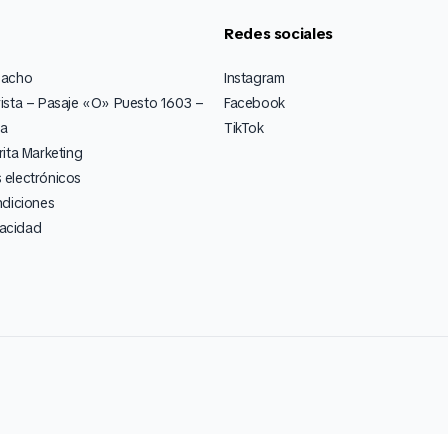
Redes sociales
pacho
Instagram
ista – Pasaje «O» Puesto 1603 –
Facebook
ia
TikTok
ita Marketing
electrónicos
ndiciones
vacidad