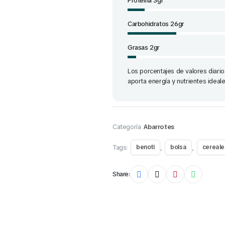
Proteína 3gr
Carbohidratos 26gr
Grasas 2gr
Los porcentajes de valores diario
aporta energía y nutrientes ideal
Categoría
Abarrotes
Tags:
,
,
benoti
bolsa
cereale
Share: