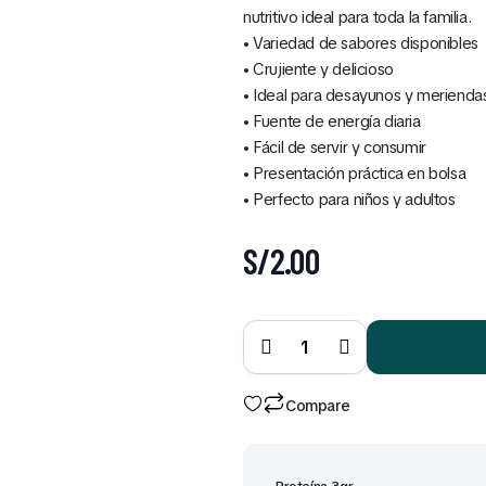
nutritivo ideal para toda la familia.
• Variedad de sabores disponibles
• Crujiente y delicioso
• Ideal para desayunos y merienda
• Fuente de energía diaria
• Fácil de servir y consumir
• Presentación práctica en bolsa
• Perfecto para niños y adultos
S/
2.00
Cereales
Benoti
Bolsa
160 Gr
(Todos
los
Sabores)
quantity
Compare