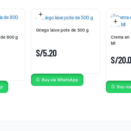
Griego laive pote de 500 g
a de 800 g
Crema en 
Ml
S/
5.20
S/
20.
Buy via WhatsApp
pp
Buy vi