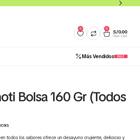
0
0
S/
0.00
Your Cart
Más Vendidos
SALE
Quesos
Salsas y Cremas
Mantequillas
Panade
oti Bolsa 160 Gr (Todos
Cereales Benoti Bolsa 21 Gr 
12 Und (Todos los Sabores)
S/
5.00
AVORS
n todos los sabores ofrece un desayuno crujiente, delicioso y