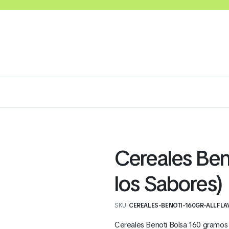
Lácteos
Congelados
Embutidos y Cárnicos
Cereales Ben
los Sabores)
SKU:
CEREALES-BENOTI-160GR-ALLFL
Cereales Benoti Bolsa 160 gramos e