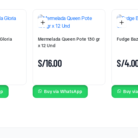
Gloria
Mermelada Queen Pote 130 gr
Fudge Baz
x 12 Und
S/
16.00
S/
4.0
pp
Buy via WhatsApp
Buy vi