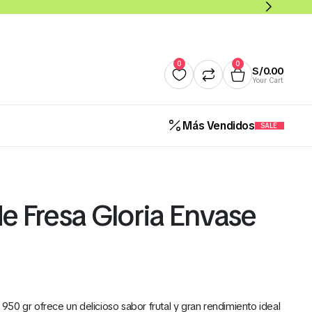
0
0
S/
0.00
Your Cart
Más Vendidos
SALE
Quesos
Salsas y Cremas
Mantequillas
Panade
 Fresa Gloria Envase
Cereales Benoti Bolsa 21 Gr 
12 Und (Todos los Sabores)
S/
5.00
50 gr ofrece un delicioso sabor frutal y gran rendimiento ideal