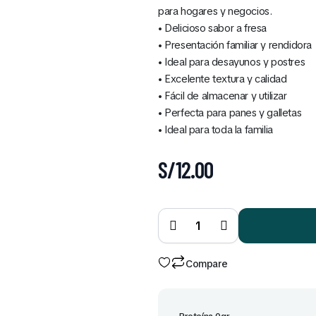
para hogares y negocios.
• Delicioso sabor a fresa
• Presentación familiar y rendidora
• Ideal para desayunos y postres
• Excelente textura y calidad
• Fácil de almacenar y utilizar
• Perfecta para panes y galletas
• Ideal para toda la familia
S/
12.00
Mermelada
de Fresa
Gloria
Envase
950 gr
quantity
Compare