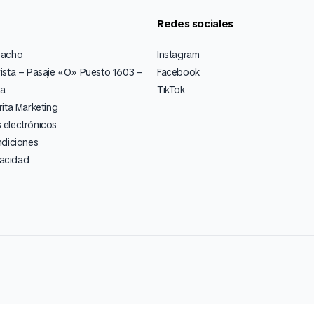
Redes sociales
pacho
Instagram
ista – Pasaje «O» Puesto 1603 –
Facebook
ia
TikTok
ita Marketing
electrónicos
ndiciones
vacidad