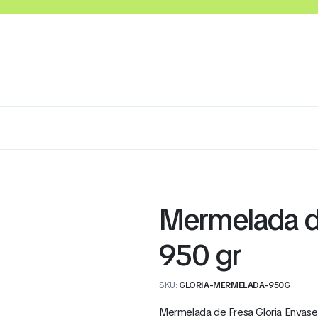
Lácteos
Congelados
Embutidos y Cárnicos
Mermelada de
950 gr
SKU:
GLORIA-MERMELADA-950G
Mermelada de Fresa Gloria Envase 9