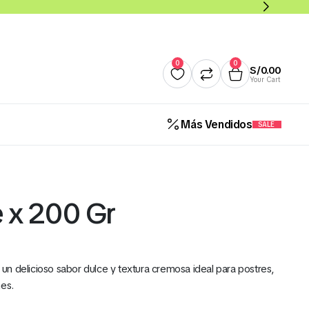
0
0
S/
0.00
Your Cart
Más Vendidos
SALE
Quesos
Salsas y Cremas
Mantequillas
Panade
 x 200 Gr
Cereales Benoti Bolsa 21 Gr 
12 Und (Todos los Sabores)
n delicioso sabor dulce y textura cremosa ideal para postres,
S/
5.00
nes.