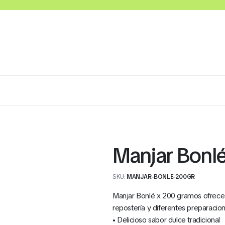
Lácteos
Congelados
Embutidos y Cárnicos
Manjar Bonlé
SKU:
MANJAR-BONLE-200GR
Manjar Bonlé x 200 gramos ofrece u
repostería y diferentes preparacio
• Delicioso sabor dulce tradicional