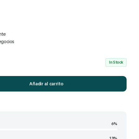
nte
egocios
Mira Todo nuestro Catálogo
Click Aquí
In Stock
Añadir al carrito
6%
13%