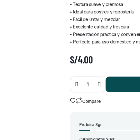
• Textura suave y cremosa
• Ideal para postres y repostería
• Fácil de untar y mezclar
• Excelente calidad y frescura
• Presentación práctica y convenie
• Perfecto para uso doméstico y n
S/
4.00
Manjar
Bonlé x
200 Gr
quantity
Compare
Proteína 3gr
Carbohidratos 20gr