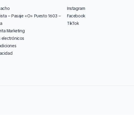
pacho
Instagram
ista – Pasaje «O» Puesto 1603 –
Facebook
ia
TikTok
ita Marketing
electrónicos
ndiciones
vacidad