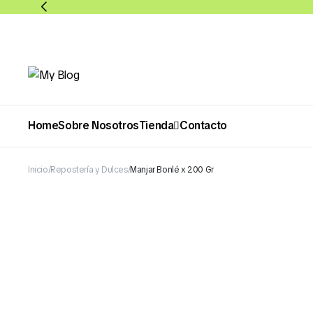
Home
Sobre Nosotros
Tienda
Contacto
Inicio
Repostería y Dulces
Manjar Bonlé x 200 Gr
Abarrotes
Bebidas