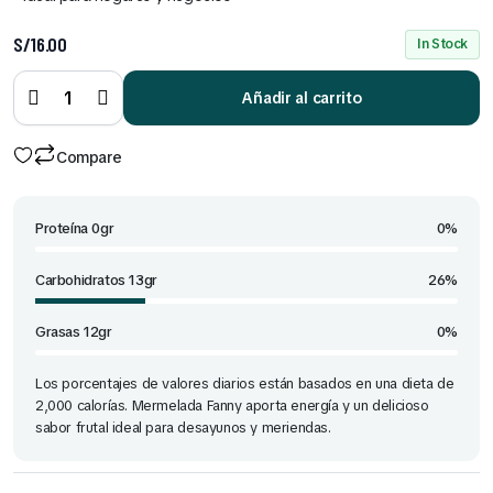
S/
16.00
In Stock
Mermelada
Fanny
Fresa 90
Añadir al carrito
gr x 12
Und
quantity
Compare
Proteína 0gr
0%
Carbohidratos 13gr
26%
Grasas 12gr
0%
Los porcentajes de valores diarios están basados en una dieta de
2,000 calorías. Mermelada Fanny aporta energía y un delicioso
sabor frutal ideal para desayunos y meriendas.