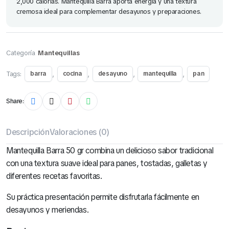
2,000 calorías. Mantequilla Barra aporta energía y una textura
cremosa ideal para complementar desayunos y preparaciones.
Categoría
Mantequillas
Tags:
,
,
,
,
barra
cocina
desayuno
mantequilla
pan
Share:
Cereales Ángel Bolsa 130 Gr (Todos los Sabores)
Descripción
Valoraciones (0)
S/
2.50
Mantequilla Barra 50 gr combina un delicioso sabor tradicional
con una textura suave ideal para panes, tostadas, galletas y
diferentes recetas favoritas.
Su práctica presentación permite disfrutarla fácilmente en
desayunos y meriendas.