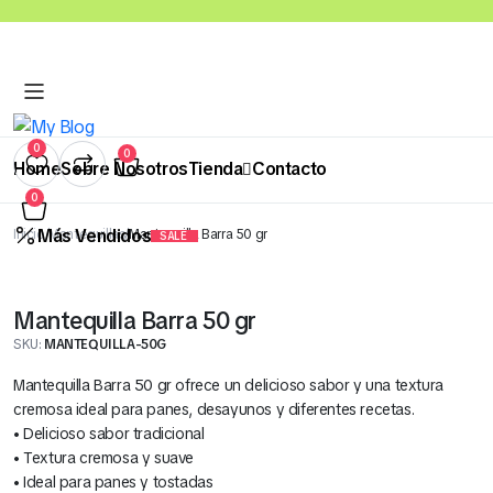
0
0
Home
Sobre Nosotros
Tienda
Contacto
0
Más Vendidos
Inicio
Mantequillas
Mantequilla Barra 50 gr
SALE
Abarrotes
Bebidas
Congelados
Quesos
Salsas y Cre
Panadería
Mantequilla Barra 50 gr
Cereales Benoti Bolsa 21 Gr x 12 Und (Todos los Sabores)
SKU:
MANTEQUILLA-50G
S/
5.00
Mantequilla Barra 50 gr ofrece un delicioso sabor y una textura
cremosa ideal para panes, desayunos y diferentes recetas.
• Delicioso sabor tradicional
• Textura cremosa y suave
• Ideal para panes y tostadas