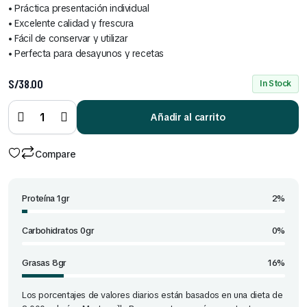
Cereales Benoti Bolsa 160 Gr (Todos los Sabores)
• Práctica presentación individual
• Excelente calidad y frescura
S/
2.00
• Fácil de conservar y utilizar
• Perfecta para desayunos y recetas
S/
38.00
In Stock
Cereales Ángel Bolsa 18 Gr x 12 Und (Todos los Sabores)
Mantequilla
Barra 50 gr
Añadir al carrito
quantity
S/
7.00
Compare
Proteína 1gr
2%
Carbohidratos 0gr
0%
Grasas 8gr
16%
Los porcentajes de valores diarios están basados en una dieta de