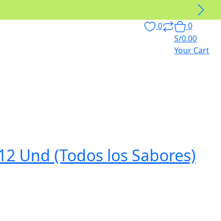
0
0
S/
0.00
Your Cart
 12 Und (Todos los Sabores)