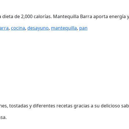
 dieta de 2,000 calorías. Mantequilla Barra aporta energía 
arra
,
cocina
,
desayuno
,
mantequilla
,
pan
s, tostadas y diferentes recetas gracias a su delicioso sa
asa.