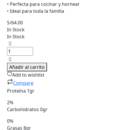
• Perfecta para cocinar y hornear
• Ideal para toda la familia
S/
64.00
In Stock
In Stock
Mantequilla
Barra
90
gr
Añadir al carrito
quantity
Add to wishlist
Compare
Proteína 1gr
2%
Carbohidratos 0gr
0%
Grasas 8gr