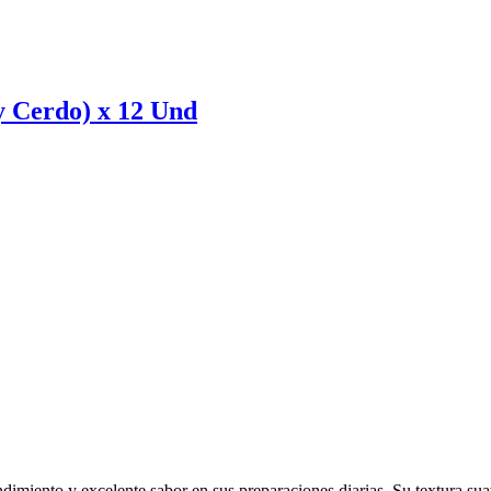
y Cerdo) x 12 Und
ndimiento y excelente sabor en sus preparaciones diarias. Su textura su