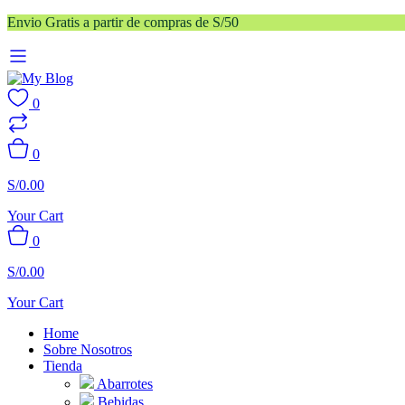
Envio Gratis a partir de compras de S/50
0
0
S/
0.00
Your Cart
0
S/
0.00
Your Cart
Home
Sobre Nosotros
Tienda
Abarrotes
Bebidas