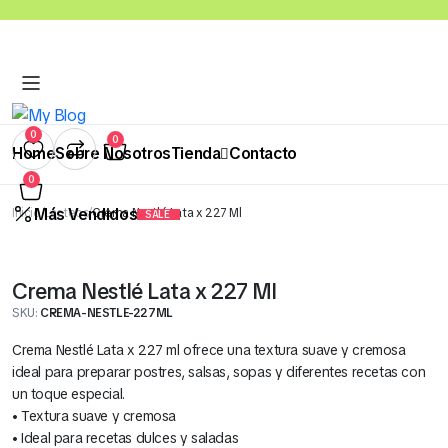
0
0
Home
Sobre Nosotros
Tienda
Contacto
0
Más Vendidos
Inicio
Lácteos
Crema Nestlé Lata x 227 Ml
SALE
Abarrotes
Bebidas
Congelados
Quesos
Salsas y Cre
Panadería
Crema Nestlé Lata x 227 Ml
Cereales Benoti Bolsa 21 Gr x 12 Und (Todos los Sabores)
SKU:
CREMA-NESTLE-227ML
S/
5.00
Crema Nestlé Lata x 227 ml ofrece una textura suave y cremosa
ideal para preparar postres, salsas, sopas y diferentes recetas con
un toque especial.
• Textura suave y cremosa
• Ideal para recetas dulces y saladas