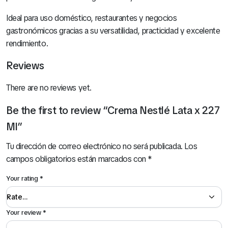
Ideal para uso doméstico, restaurantes y negocios
gastronómicos gracias a su versatilidad, practicidad y excelente
rendimiento.
Reviews
There are no reviews yet.
Be the first to review “Crema Nestlé Lata x 227
Ml”
Tu dirección de correo electrónico no será publicada.
Los
campos obligatorios están marcados con
*
Hamburguesa Triple Carne (Pollo, Carne y Cerdo) x 12 Und
Your rating
*
S/
13.00
Your review
*
Mira Todo nuestro Catálogo