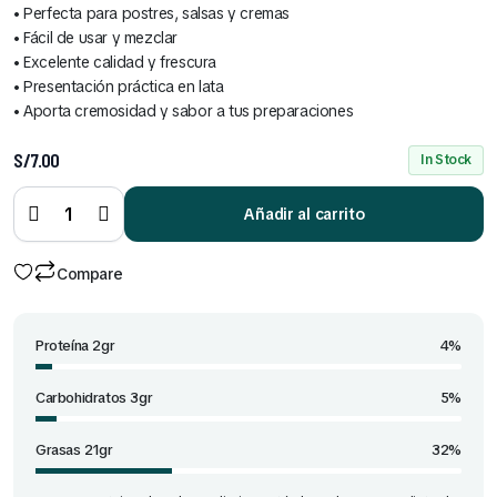
Cereales Benoti Bolsa 160 Gr (Todos los Sabores)
• Perfecta para postres, salsas y cremas
• Fácil de usar y mezclar
S/
2.00
• Excelente calidad y frescura
• Presentación práctica en lata
• Aporta cremosidad y sabor a tus preparaciones
S/
7.00
In Stock
Cereales Ángel Bolsa 18 Gr x 12 Und (Todos los Sabores)
Crema
Nestlé
Lata x
Añadir al carrito
S/
7.00
227 Ml
quantity
Compare
Proteína 2gr
4%
Carbohidratos 3gr
5%
Grasas 21gr
32%