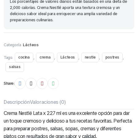
Los porcentajes de valores diarios están basados en una dieta de
2,000 calorías. Crema Nestlé aporta una textura cremosa y un
delicioso sabor ideal para enriquecer una amplia variedad de
preparaciones culinarias.
Categoría
Lácteos
Tags:
,
,
,
,
,
cocina
crema
Lácteos
nestle
postres
salsas
Cereales Ángel Bolsa 130 Gr (Todos los Sabores)
Share:
S/
2.50
Descripción
Valoraciones (0)
Crema Nestlé Lata x 227 ml es una excelente opción para dar
un toque cremoso y delicioso a tus recetas favoritas. Perfecta
para preparar postres, salsas, sopas, cremas y diferentes
platos con resultados de gran sabor y calidad.