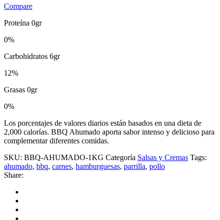
Compare
Proteína 0gr
0%
Carbohidratos 6gr
12%
Grasas 0gr
0%
Los porcentajes de valores diarios están basados en una dieta de
2,000 calorías. BBQ Ahumado aporta sabor intenso y delicioso para
complementar diferentes comidas.
SKU:
BBQ-AHUMADO-1KG
Categoría
Salsas y Cremas
Tags:
ahumado
,
bbq
,
carnes
,
hamburguesas
,
parrilla
,
pollo
Share: