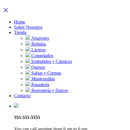
Home
Sobre Nosotros
Tienda
Abarrotes
Bebidas
Lácteos
Congelados
Embutidos y Cárnicos
Quesos
Salsas y Cremas
Mantequillas
Panadería
Repostería y Dulces
Contacto
555-555-5555
You can call anytime from 9 am to 6 pm.