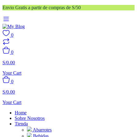
Envio Gratis a partir de compras de S/50
0
0
S/
0.00
Your Cart
0
S/
0.00
Your Cart
Home
Sobre Nosotros
Tienda
Abarrotes
Bebidas