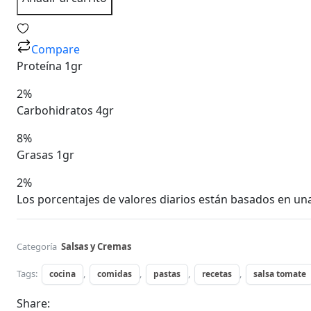
200
gr
quantity
Compare
Proteína 1gr
2%
Carbohidratos 4gr
8%
Grasas 1gr
2%
Los porcentajes de valores diarios están basados en una
Categoría
Salsas y Cremas
Tags:
,
,
,
,
cocina
comidas
pastas
recetas
salsa tomate
Share: