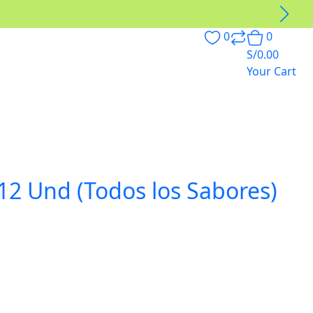
0
0
S/
0.00
Your Cart
 12 Und (Todos los Sabores)