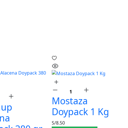
Mostaza
hup
Doypack 1 Kg
ena
S/
8.50