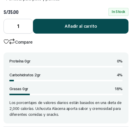
S/
35.00
In Stock
Uchucuta
Alacena
Doypack
Añadir al carrito
85 gr
quantity
Compare
Proteína 0gr
0%
Carbohidratos 2gr
4%
Grasas 0gr
18%
Los porcentajes de valores diarios están basados en una dieta de
2,000 calorías. Uchucuta Alacena aporta sabor y cremosidad para
diferentes comidas y snacks.