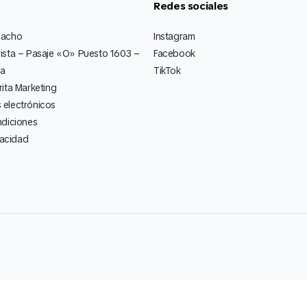
Redes sociales
pacho
Instagram
ista – Pasaje «O» Puesto 1603 –
Facebook
ia
TikTok
ita Marketing
electrónicos
ndiciones
vacidad