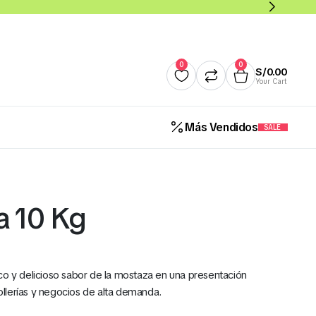
0
0
S/
0.00
Your Cart
Más Vendidos
SALE
Quesos
Salsas y Cremas
Mantequillas
Panade
a 10 Kg
Cereales Benoti Bolsa 21 Gr 
12 Und (Todos los Sabores)
co y delicioso sabor de la mostaza en una presentación
S/
5.00
pollerías y negocios de alta demanda.