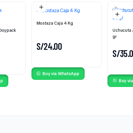
Mostaza Caja 4 Kg
 Doypack
Uchucuta 
gr
S/
24.00
S/
35.
Buy via WhatsApp
pp
Buy vi