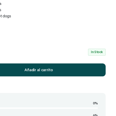
a
s
ot dogs
Mira Todo nuestro Catálogo
Click Aquí
In Stock
Añadir al carrito
0%
6%