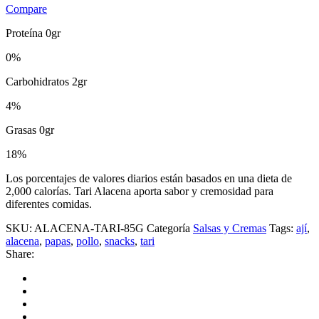
Compare
Proteína 0gr
0%
Carbohidratos 2gr
4%
Grasas 0gr
18%
Los porcentajes de valores diarios están basados en una dieta de
2,000 calorías. Tari Alacena aporta sabor y cremosidad para
diferentes comidas.
SKU:
ALACENA-TARI-85G
Categoría
Salsas y Cremas
Tags:
ají
,
alacena
,
papas
,
pollo
,
snacks
,
tari
Share: