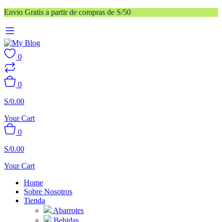
Envio Gratis a partir de compras de S/50
0
0
S/
0.00
Your Cart
0
S/
0.00
Your Cart
Home
Sobre Nosotros
Tienda
Abarrotes
Bebidas