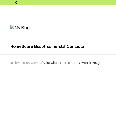
Home
Sobre Nosotros
Tienda
Contacto
Inicio
Salsas y Cremas
Salsa Clásica de Tomate Doypack 145 gr
Abarrotes
Bebidas