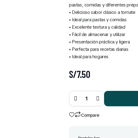
pastas, comidas y diferentes prepa
• Delicioso sabor clásico a tomate
• Ideal para pastas y comidas
• Excelente textura y calidad
• Fácil de almacenar y utilizar
• Presentación práctica y ligera
• Perfecta para recetas diarias
• Ideal para hogares
S/
7.50
Salsa
Clásica
de
Tomate
Doypack
145 gr
quantity
Compare