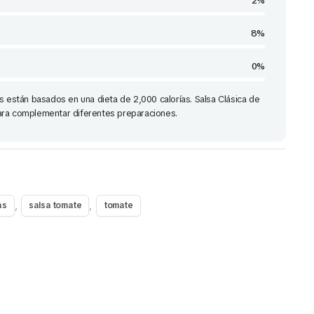
2%
8%
0%
s están basados en una dieta de 2,000 calorías. Salsa Clásica de
ara complementar diferentes preparaciones.
,
,
as
salsa tomate
tomate