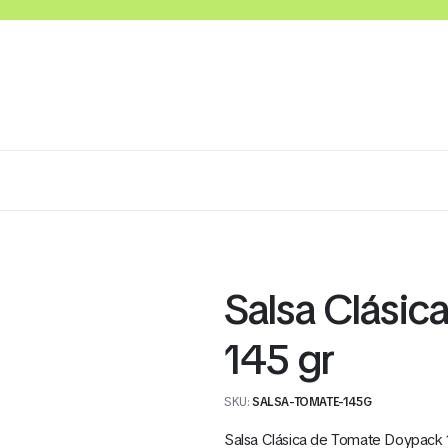
Lácteos
Congelados
Embutidos y Cárnicos
Salsa Clási
145 gr
SKU:
SALSA-TOMATE-145G
Salsa Clásica de Tomate Doypack 14