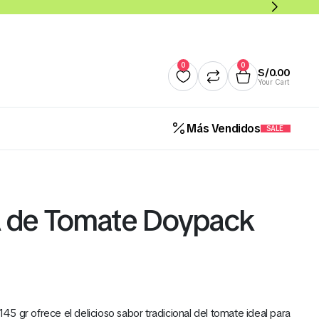
0
0
S/
0.00
Your Cart
Más Vendidos
SALE
Quesos
Salsas y Cremas
Mantequillas
Panade
ca de Tomate Doypack
Cereales Benoti Bolsa 21 Gr 
12 Und (Todos los Sabores)
S/
5.00
5 gr ofrece el delicioso sabor tradicional del tomate ideal para