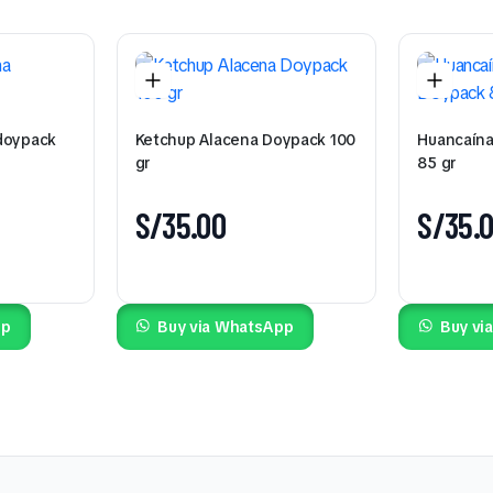
doypack
Ketchup Alacena Doypack 100
Huancaína
gr
85 gr
S/
35.00
S/
35.
pp
Buy via WhatsApp
Buy vi