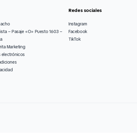
Redes sociales
pacho
Instagram
ista – Pasaje «O» Puesto 1603 –
Facebook
ia
TikTok
ita Marketing
electrónicos
ndiciones
vacidad