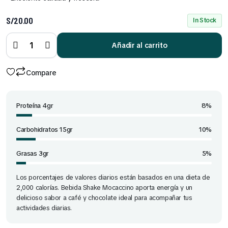
S/
20.00
In Stock
Bebida
Shake
Mocaccino
Añadir al carrito
320 ml x 6
und
quantity
Compare
Proteína 4gr
8%
Carbohidratos 15gr
10%
Grasas 3gr
5%
Los porcentajes de valores diarios están basados en una dieta de
2,000 calorías. Bebida Shake Mocaccino aporta energía y un
delicioso sabor a café y chocolate ideal para acompañar tus
actividades diarias.