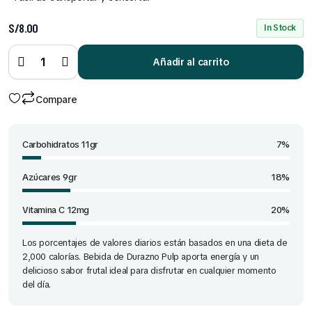
S/
8.00
Bebida
In Stock
de
Durazno
Pulp
Añadir al carrito
Caja 315
ml x 6
und
quantity
Compare
Carbohidratos 11gr
7%
Azúcares 9gr
18%
Vitamina C 12mg
20%
Los porcentajes de valores diarios están basados en una dieta de
2,000 calorías. Bebida de Durazno Pulp aporta energía y un
delicioso sabor frutal ideal para disfrutar en cualquier momento
del día.