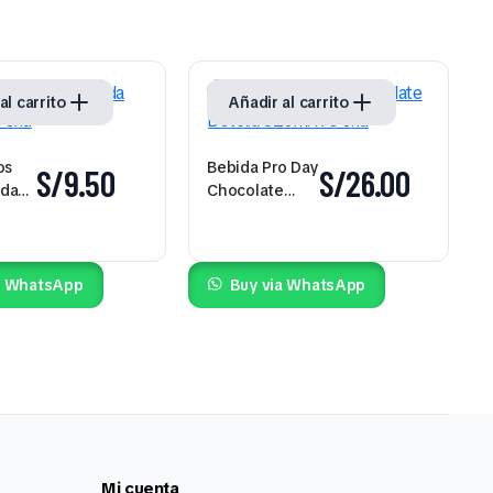
al carrito
Añadir al carrito
os
Bebida Pro Day
S/
9.50
S/
26.00
ada
Chocolate
 und
Botella 320ml
x 6 und
a WhatsApp
Buy via WhatsApp
Mi cuenta