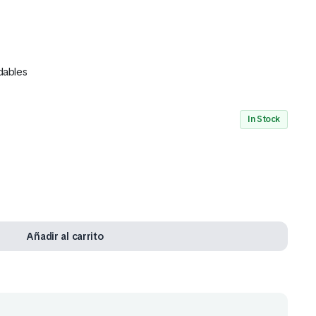
udables
Mira Todo nuestro Catálogo
In Stock
Click Aquí
Añadir al carrito