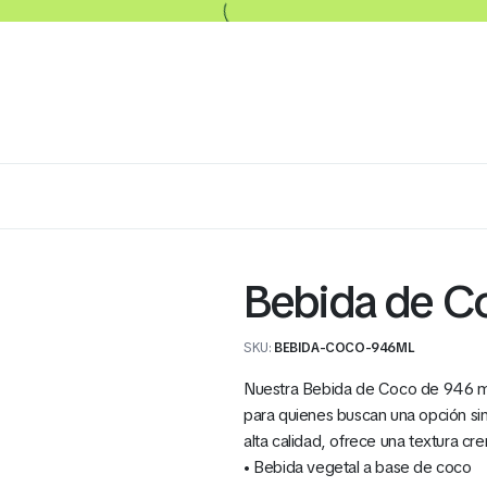
Lácteos
Congelados
Embutidos y Cárnicos
Bebida de C
SKU:
BEBIDA-COCO-946ML
Nuestra Bebida de Coco de 946 ml es
para quienes buscan una opción sin
alta calidad, ofrece una textura cr
• Bebida vegetal a base de coco