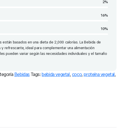
2%
16%
10%
os están basados en una dieta de 2,000 calorías. La Bebida de
a y refrescante, ideal para complementar una alimentación
nales pueden variar según las necesidades individuales y el tamaño
tegoría
Bebidas
Tags:
bebida vegetal
,
coco
,
proteína vegetal
,