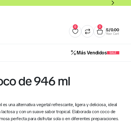
0
0
S/
0.00
Your Cart
Más Vendidos
SALE
Quesos
Salsas y Cremas
Mantequillas
Panade
oco de 946 ml
Añadir al carrito
Cereales Benoti Bolsa 21 Gr 
 una alternativa vegetal refrescante, ligera y deliciosa, ideal
12 Und (Todos los Sabores)
 lactosa y con un suave sabor tropical. Elaborada con coco de
S/
5.00
emosa perfecta para disfrutar sola o en diferentes preparaciones.