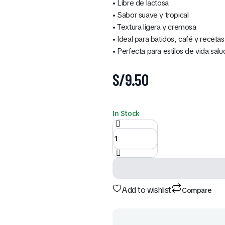
• Libre de lactosa
• Sabor suave y tropical
• Textura ligera y cremosa
• Ideal para batidos, café y recetas
• Perfecta para estilos de vida sal
S/
9.50
Bebida
In Stock
de
Coco
de 946
ml
quantity
Add to wishlist
Compare