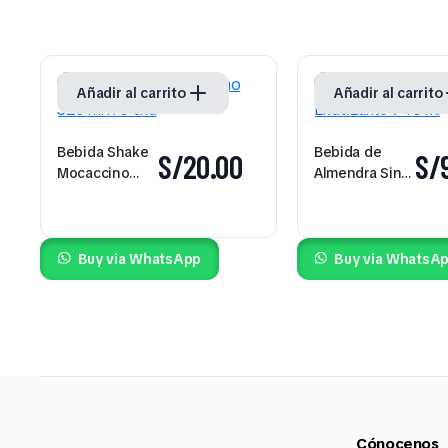
Añadir al carrito
Añadir al carrito
Bebida Shake
Bebida de
S/
20.00
S/
Mocaccino
Almendra Sin
320 ml x 6 und
Endulzante
946 ml
Buy via WhatsApp
Buy via WhatsA
Cónocenos