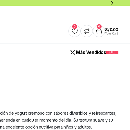
0
0
S/
0.00
Your Cart
Más Vendidos
SALE
Quesos
Salsas y Cremas
Mantequillas
Panade
Cereales Benoti Bolsa 21 Gr 
12 Und (Todos los Sabores)
ación de yogurt cremoso con sabores divertidos y refrescantes,
S/
5.00
merienda en cualquier momento del día. Su textura suave y su
na excelente opción nutritiva para niños y adultos.