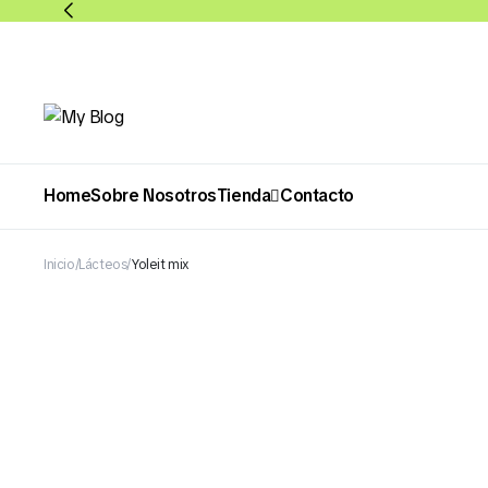
Home
Sobre Nosotros
Tienda
Contacto
Inicio
Lácteos
Yoleit mix
Abarrotes
Bebidas