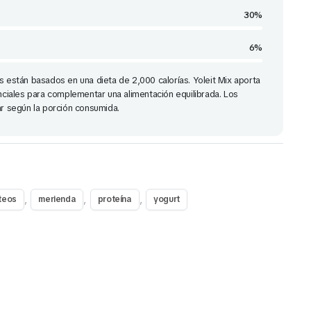
30%
6%
s están basados en una dieta de 2,000 calorías. Yoleit Mix aporta
enciales para complementar una alimentación equilibrada. Los
ar según la porción consumida.
,
,
,
teos
merienda
proteína
yogurt