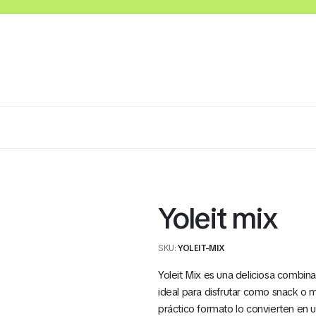
Lácteos
Congelados
Embutidos y Cárnicos
Yoleit mix
SKU:
YOLEIT-MIX
Yoleit Mix es una deliciosa combin
ideal para disfrutar como snack o 
práctico formato lo convierten en u