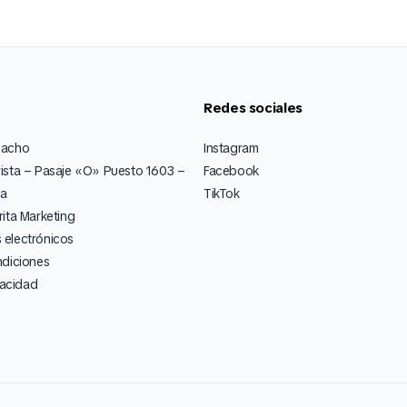
Redes sociales
pacho
Instagram
ista – Pasaje «O» Puesto 1603 –
Facebook
ia
TikTok
ita Marketing
electrónicos
ndiciones
vacidad