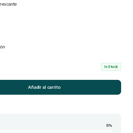
frescante
ión
Mira Todo nuestro Catálogo
Click Aquí
In Stock
Añadir al carrito
8%