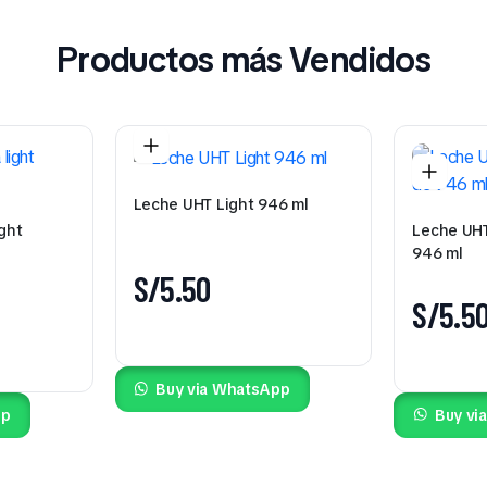
Productos más Vendidos
Leche UHT Light 946 ml
ight
Leche UHT s
946 ml
S/
5.50
S/
5.5
Buy via WhatsApp
pp
Buy vi