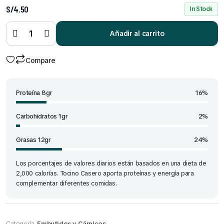
S/
4.50
In Stock
Tocino
Casero
Razzeto
Añadir al carrito
90 gr
quantity
Compare
Proteína 8gr
16%
Carbohidratos 1gr
2%
Grasas 12gr
24%
Los porcentajes de valores diarios están basados en una dieta de
2,000 calorías. Tocino Casero aporta proteínas y energía para
complementar diferentes comidas.
Categoría
Embutidos y Cárnicos