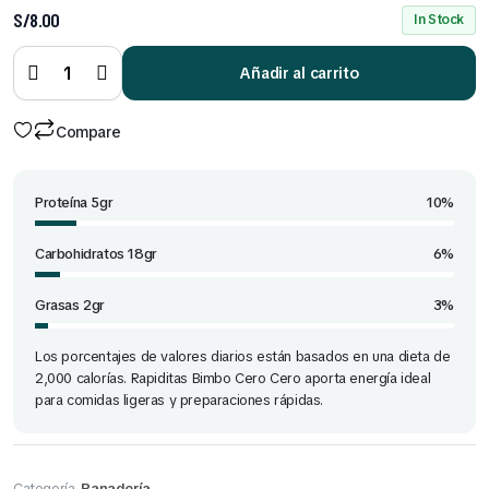
S/
8.00
In Stock
Rapiditas
Bimbo
Cero
Añadir al carrito
cero x 10
und
quantity
Compare
Proteína 5gr
10%
Carbohidratos 18gr
6%
Grasas 2gr
3%
Los porcentajes de valores diarios están basados en una dieta de
2,000 calorías. Rapiditas Bimbo Cero Cero aporta energía ideal
para comidas ligeras y preparaciones rápidas.
Categoría
Panadería