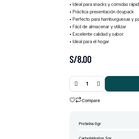
• Ideal para snacks y comidas rápi
• Práctica presentación doypack
• Perfecto para hamburguesas y pa
• Fácil de almacenar y utilizar
• Excelente calidad y sabor
• Ideal para el hogar
S/
8.00
Ketchup
Alacena
Doypack
380 gr
quantity
Compare
Proteína 0gr
Carbohidratos 5gr