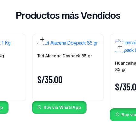
Productos más Vendidos
Kg
Tari Alacena Doypack 85 gr
Huancaína
85 gr
S/
35.00
S/
35.
pp
Buy via WhatsApp
Buy vi