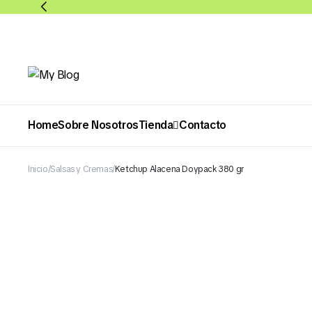
Home
Sobre Nosotros
Tienda
Contacto
Inicio
Salsas y Cremas
Ketchup Alacena Doypack 380 gr
Abarrotes
Bebidas