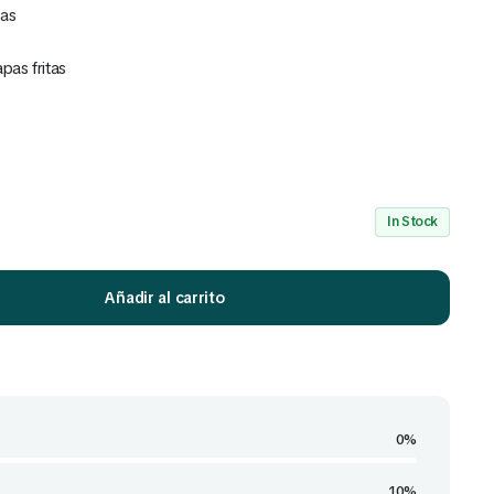
das
pas fritas
Mira Todo nuestro Catálogo
Click Aquí
In Stock
Añadir al carrito
0%
10%