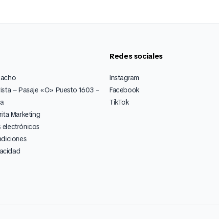
Redes sociales
pacho
Instagram
ista – Pasaje «O» Puesto 1603 –
Facebook
ia
TikTok
ita Marketing
electrónicos
ndiciones
vacidad