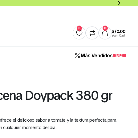
0
0
S/
0.00
Your Cart
Más Vendidos
SALE
Quesos
Salsas y Cremas
Mantequillas
Panade
cena Doypack 380 gr
Cereales Benoti Bolsa 21 Gr 
12 Und (Todos los Sabores)
ece el delicioso sabor a tomate y la textura perfecta para
S/
5.00
n cualquier momento del día.