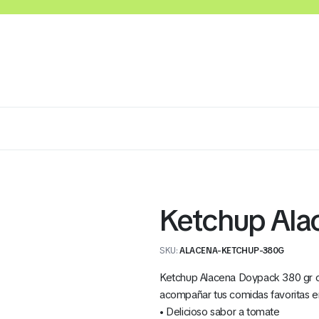
Lácteos
Congelados
Embutidos y Cárnicos
Ketchup Ala
SKU:
ALACENA-KETCHUP-380G
Ketchup Alacena Doypack 380 gr ofr
acompañar tus comidas favoritas e
• Delicioso sabor a tomate