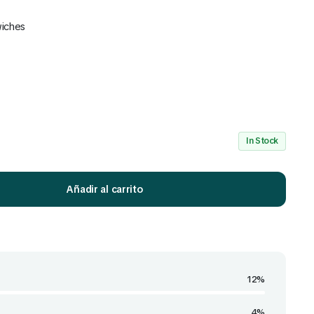
wiches
Mira Todo nuestro Catálogo
Click Aquí
In Stock
Añadir al carrito
12%
4%