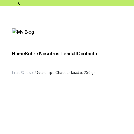
Home
Sobre Nosotros
Tienda
Contacto
Inicio
Quesos
Queso Tipo Cheddar Tajadas 250 gr
Abarrotes
Bebidas