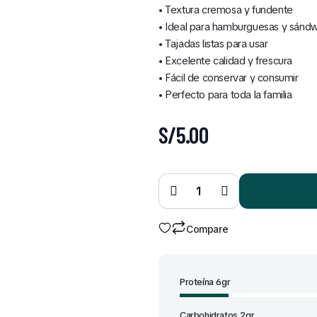
• Textura cremosa y fundente
• Ideal para hamburguesas y sánd
• Tajadas listas para usar
• Excelente calidad y frescura
• Fácil de conservar y consumir
• Perfecto para toda la familia
S/
5.00
Queso
Tipo
Cheddar
Tajadas
250 gr
quantity
Compare
Proteína 6gr
Carbohidratos 2gr