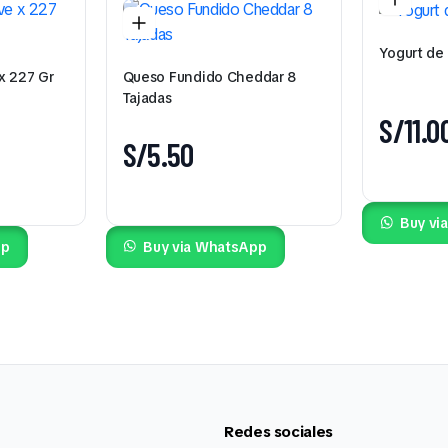
Yogurt de 
x 227 Gr
Queso Fundido Cheddar 8
Tajadas
S/
11.0
S/
5.50
Buy vi
pp
Buy via WhatsApp
Redes sociales