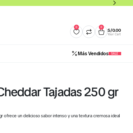
0
0
S/
0.00
Your Cart
Más Vendidos
SALE
Quesos
Salsas y Cremas
Mantequillas
Panade
Cheddar Tajadas 250 gr
Cereales Benoti Bolsa 21 Gr 
12 Und (Todos los Sabores)
 ofrece un delicioso sabor intenso y una textura cremosa ideal
S/
5.00