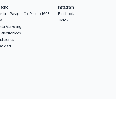
pacho
Instagram
ista – Pasaje «O» Puesto 1603 –
Facebook
ia
TikTok
ita Marketing
electrónicos
ndiciones
vacidad