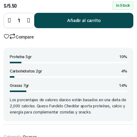
S/
5.50
In Stock
Queso
Fundido
Cheddar
Añadir al carrito
8
Tajadas
quantity
Compare
Proteína 5gr
10%
Carbohidratos 2gr
4%
Grasas 7gr
14%
Los porcentajes de valores diarios están basados en una dieta de
2,000 calorías. Queso Fundido Cheddar aporta proteínas, calcio y
energía para complementar comidas y snacks.
Categoría
Quesos