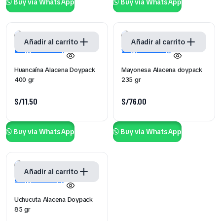
Buy via WhatsApp
Buy via WhatsApp
Add to wishlist
Add to wishlist
Añadir al carrito
Añadir al carrito
Huancaína Alacena Doypack
Mayonesa Alacena doypack
400 gr
235 gr
S/
11.50
S/
76.00
Buy via WhatsApp
Buy via WhatsApp
Add to wishlist
Añadir al carrito
Uchucuta Alacena Doypack
85 gr