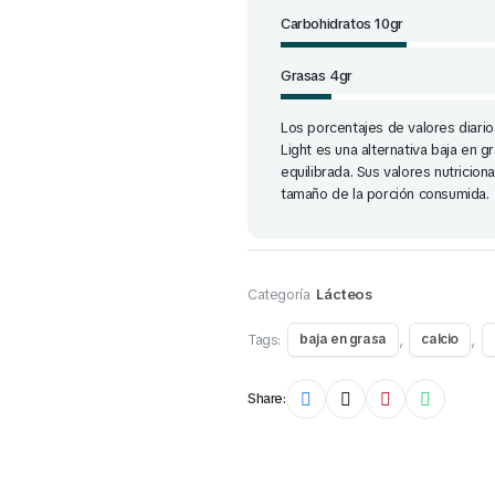
Carbohidratos 10gr
Grasas 4gr
Los porcentajes de valores diari
Light es una alternativa baja en g
equilibrada. Sus valores nutricio
tamaño de la porción consumida.
Categoría
Lácteos
Tags:
,
,
baja en grasa
calcio
Share: