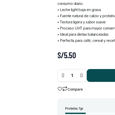
consumo diario.
• Leche light baja en grasa
• Fuente natural de calcio y proteín
• Textura ligera y sabor suave
• Proceso UHT para mayor conser
• Ideal para dietas balanceadas
• Perfecta para café, cereal y rece
S/
5.50
Leche
UHT
Light
946 ml
quantity
Compare
Proteína 7gr