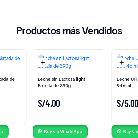
Productos más Vendidos
tada de
Leche sin Lactosa light
Leche UHT 
Botella de 390g
946 ml
S/
4.00
S/
5.0
pp
Buy via WhatsApp
Buy vi