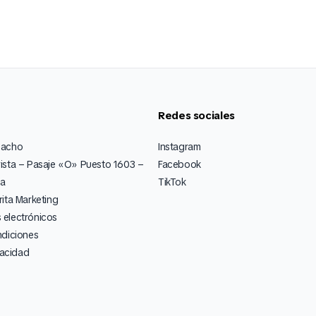
Redes sociales
pacho
Instagram
ista – Pasaje «O» Puesto 1603 –
Facebook
ia
TikTok
ita Marketing
electrónicos
ndiciones
vacidad