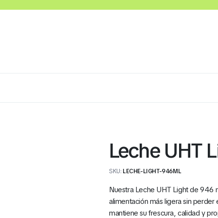
Lácteos
Congelados
Embutidos y Cárnicos
Leche UHT L
SKU:
LECHE-LIGHT-946ML
Nuestra Leche UHT Light de 946 m
alimentación más ligera sin perder 
mantiene su frescura, calidad y pro