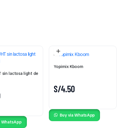
Yopimix Kboom
sin lactosa light de
S/
4.50
0
Buy via WhatsApp
a WhatsApp