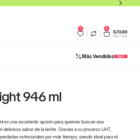
0
0
S/
0.00
Your Cart
Más Vendidos
SALE
Quesos
Salsas y Cremas
Mantequillas
Panade
ight 946 ml
Cereales Benoti Bolsa 21 Gr 
12 Und (Todos los Sabores)
l es una excelente opción para quienes buscan una
S/
5.00
el delicioso sabor de la leche. Gracias a su proceso UHT,
piedades nutricionales por más tiempo, siendo ideal para el