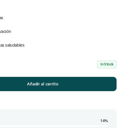
as
vación
tas saludables
Mira Todo nuestro Catálogo
Click Aquí
In Stock
Añadir al carrito
14%