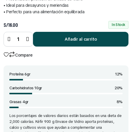
• Ideal para desayunos y meriendas
• Perfecto para una alimentación equilibrada
S/
16.00
In Stock
Kéfir
900 g
envase
Añadir al carrito
de
vidreo
quantity
Compare
Proteína 6gr
12%
Carbohidratos 10gr
20%
Grasas 4gr
8%
Los porcentajes de valores diarios están basados en una dieta de
2,000 calorías. Kéfir 900 g Envase de Vidrio aporta proteínas,
calcio y cultivos vivos que ayudan a complementar una