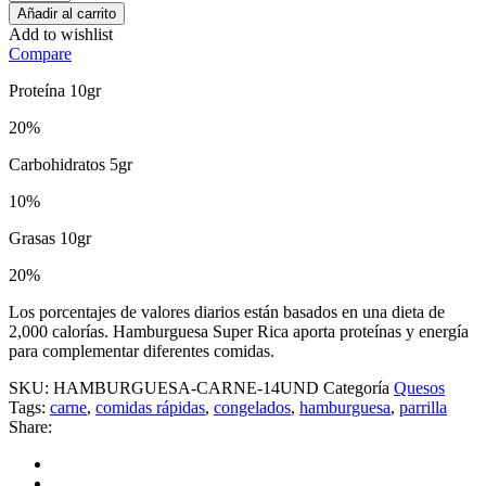
Añadir al carrito
Add to wishlist
Compare
Proteína 10gr
20%
Carbohidratos 5gr
10%
Grasas 10gr
20%
Los porcentajes de valores diarios están basados en una dieta de
2,000 calorías. Hamburguesa Super Rica aporta proteínas y energía
para complementar diferentes comidas.
SKU:
HAMBURGUESA-CARNE-14UND
Categoría
Quesos
Tags:
carne
,
comidas rápidas
,
congelados
,
hamburguesa
,
parrilla
Share: