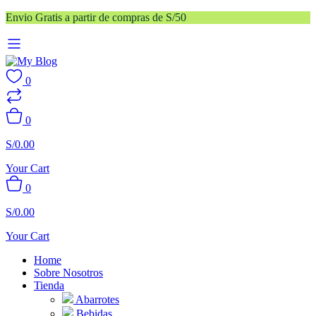
Envio Gratis a partir de compras de S/50
0
0
S/
0.00
Your Cart
0
S/
0.00
Your Cart
Home
Sobre Nosotros
Tienda
Abarrotes
Bebidas