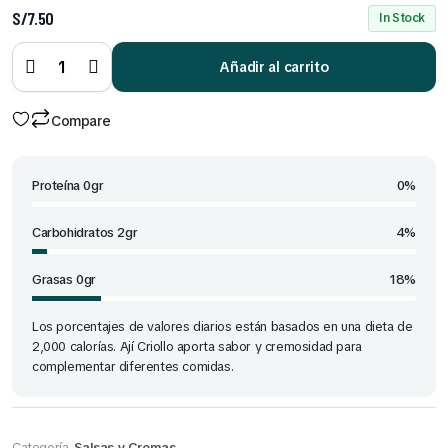
S/
7.50
In Stock
Ají
Criollo
Doypack
Añadir al carrito
380 gr
quantity
Compare
Proteína 0gr
0%
Carbohidratos 2gr
4%
Grasas 0gr
18%
Los porcentajes de valores diarios están basados en una dieta de
2,000 calorías. Ají Criollo aporta sabor y cremosidad para
complementar diferentes comidas.
Categoría
Salsas y Cremas