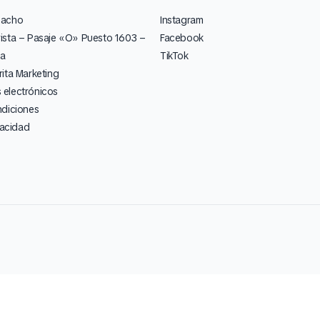
pacho
Instagram
ista – Pasaje «O» Puesto 1603 –
Facebook
ia
TikTok
ita Marketing
electrónicos
ndiciones
vacidad