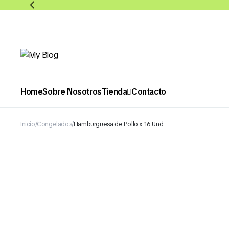
Home
Sobre Nosotros
Tienda
Contacto
Inicio
Congelados
Hamburguesa de Pollo x 16 Und
Abarrotes
Bebidas