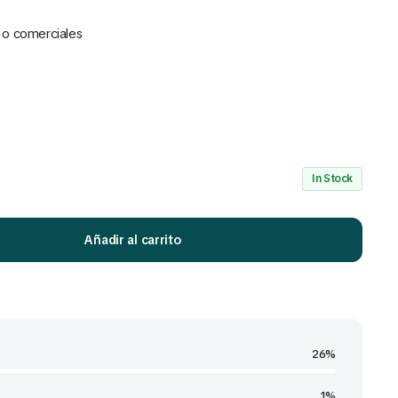
 o comerciales
Mira Todo nuestro Catálogo
Click Aquí
In Stock
Añadir al carrito
26%
1%