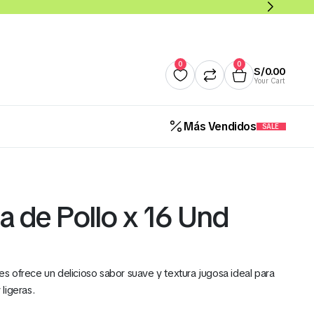
0
0
S/
0.00
Your Cart
Más Vendidos
SALE
Quesos
Salsas y Cremas
Mantequillas
Panade
 de Pollo x 16 Und
Cereales Benoti Bolsa 21 Gr 
12 Und (Todos los Sabores)
 ofrece un delicioso sabor suave y textura jugosa ideal para
S/
5.00
ligeras.