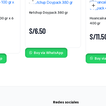
Ketchup Doypack 380 gr
00 gr x 6
Huancaína
400 gr
S/
6.50
S/
11.5
Buy via WhatsApp
pp
Buy vi
Redes sociales