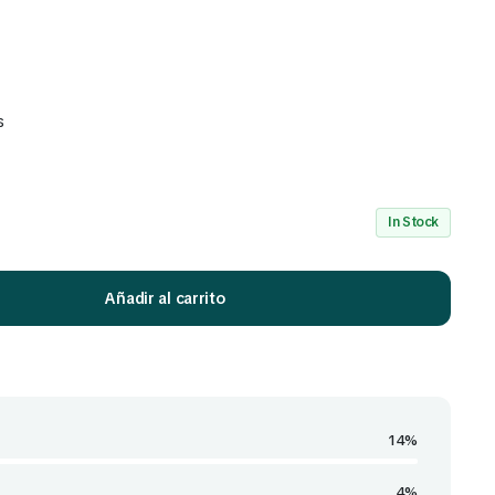
s
Mira Todo nuestro Catálogo
Click Aquí
In Stock
Añadir al carrito
14%
4%