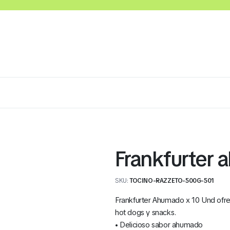
Lácteos
Congelados
Embutidos y Cárnicos
Frankfurter
SKU:
TOCINO-RAZZETO-500G-501
Frankfurter Ahumado x 10 Und ofre
hot dogs y snacks.
• Delicioso sabor ahumado