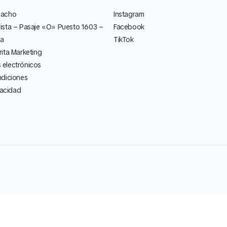
pacho
Instagram
ista – Pasaje «O» Puesto 1603 –
Facebook
ia
TikTok
ita Marketing
electrónicos
ndiciones
vacidad