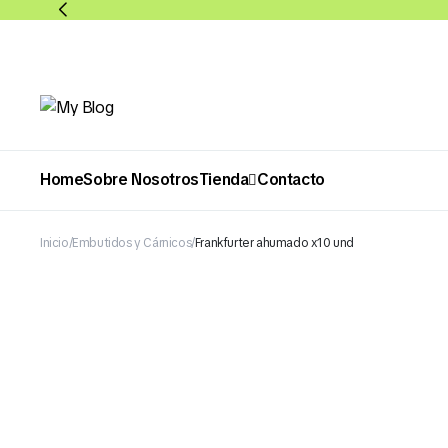
Home
Sobre Nosotros
Tienda
Contacto
Inicio
Embutidos y Cárnicos
Frankfurter ahumado x10 und
Abarrotes
Bebidas