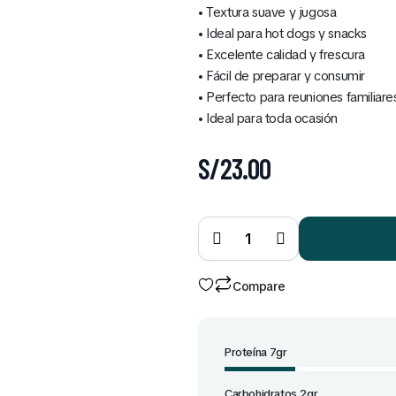
• Textura suave y jugosa
• Ideal para hot dogs y snacks
• Excelente calidad y frescura
• Fácil de preparar y consumir
• Perfecto para reuniones familiare
• Ideal para toda ocasión
S/
23.00
Frankfurter
ahumado
x10 und
quantity
Compare
Proteína 7gr
Carbohidratos 2gr