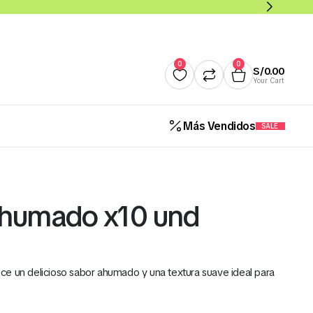
0
0
S/
0.00
Your Cart
Más Vendidos
SALE
Quesos
Salsas y Cremas
Mantequillas
Panade
 ahumado x10 und
Cereales Benoti Bolsa 21 Gr 
12 Und (Todos los Sabores)
ce un delicioso sabor ahumado y una textura suave ideal para
S/
5.00