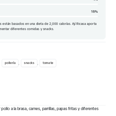
18%
s están basados en una dieta de 2,000 calorías. Ají Ricasa aporta
entar diferentes comidas y snacks.
,
,
,
pollería
snacks
tomate
o a la brasa, carnes, parrillas, papas fritas y diferentes