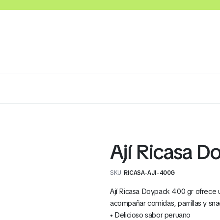
Congelados
Embutidos y Cárnicos
Lácteos
Ají Ricasa D
 160 Gr
Cereales Ángel Bolsa 18 Gr x 12
SKU:
RICASA-AJI-400G
Und (Todos los Sabores)
Ají Ricasa Doypack 400 gr ofrece u
S/
7.00
acompañar comidas, parrillas y snac
• Delicioso sabor peruano