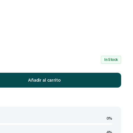
olsa 130 Gr
Hamburguesa Triple Carne
es)
(Pollo, Carne y Cerdo) x 12 Und
S/
13.00
In Stock
Añadir al carrito
0%
4%