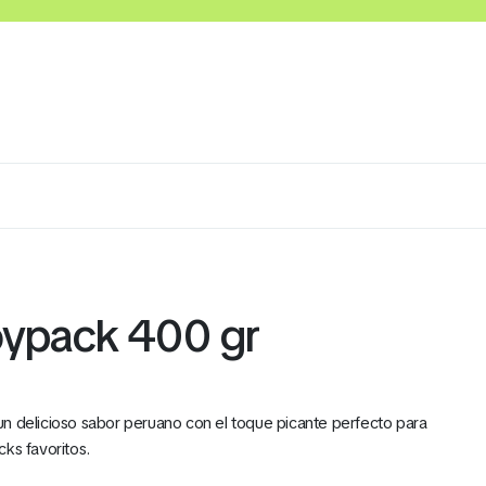
Quesos
Salsas y Cremas
Mantequillas
Panade
oypack 400 gr
n delicioso sabor peruano con el toque picante perfecto para
ks favoritos.