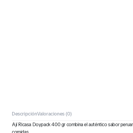
Descripción
Valoraciones (0)
Ají Ricasa Doypack 400 gr combina el auténtico sabor peruano 
comidas.