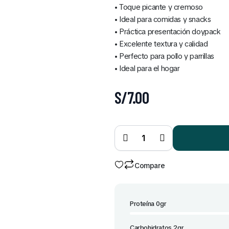
• Toque picante y cremoso
• Ideal para comidas y snacks
Cereales Ángel B
• Práctica presentación doypack
(Todos los Sabor
• Excelente textura y calidad
S/
2.50
• Perfecto para pollo y parrillas
• Ideal para el hogar
S/
7.00
Ají
Ricasa
Doypack
400 gr
quantity
Compare
Proteína 0gr
Carbohidratos 2gr