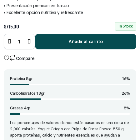
• Presentación premium en frasco
• Excelente opción nutritiva y refrescante
S/
15.00
In Stock
Yogurt
Griego
Natural
frasco
Añadir al carrito
de 850
g
quantity
Compare
Proteína 8gr
16%
Carbohidratos 13gr
26%
Grasas 4gr
8%
Los porcentajes de valores diarios están basados en una dieta de
2,000 calorías. Yogurt Griego con Pulpa de Fresa Frasco 850 g
aporta proteínas, calcio y nutrientes esenciales que ayudan a