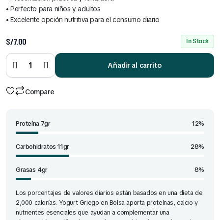
• Perfecto para niños y adultos
• Excelente opción nutritiva para el consumo diario
S/
7.00
In Stock
Yogurt
griego
en
bolsa
Añadir al carrito
de 800
g
quantity
Compare
Proteína 7gr
12%
Carbohidratos 11gr
28%
Grasas 4gr
8%
Los porcentajes de valores diarios están basados en una dieta de
2,000 calorías. Yogurt Griego en Bolsa aporta proteínas, calcio y
nutrientes esenciales que ayudan a complementar una