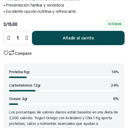
• Presentación familiar y rendidora
• Excelente opción nutritiva y refrescante
S/
15.00
In Stock
Yogurt
Griego
Con
Arándano
Añadir al carrito
y Chía
dep1 Kg
quantity
Compare
Proteína 8gr
16%
Carbohidratos 12gr
24%
Grasas 4gr
8%
Los porcentajes de valores diarios están basados en una dieta de
2,000 calorías. Yogurt Griego con Arándano y Chía 1 Kg aporta
proteínas, calcio y nutrientes esenciales que ayudan a