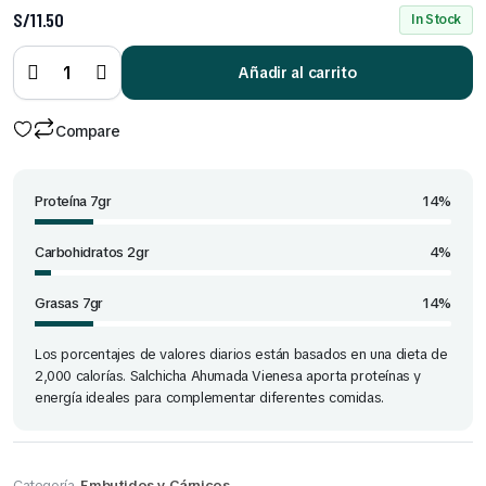
S/
11.50
In Stock
Salchicha
Ahumada
Vienesa
Añadir al carrito
950 gr
quantity
Compare
Proteína 7gr
14%
Carbohidratos 2gr
4%
Grasas 7gr
14%
Los porcentajes de valores diarios están basados en una dieta de
2,000 calorías. Salchicha Ahumada Vienesa aporta proteínas y
energía ideales para complementar diferentes comidas.
Categoría
Embutidos y Cárnicos