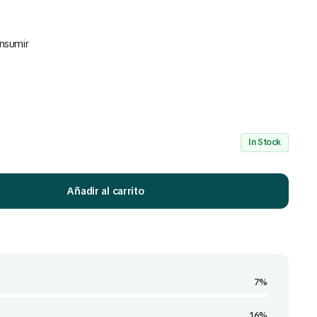
onsumir
Mira Todo nuestro Catálogo
Click Aquí
In Stock
Añadir al carrito
7%
16%