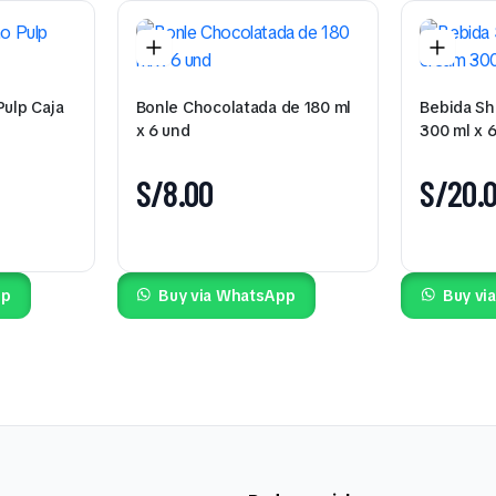
Pulp Caja
Bonle Chocolatada de 180 ml
Bebida Sh
x 6 und
300 ml x 
S/
8.00
S/
20.
pp
Buy via WhatsApp
Buy vi