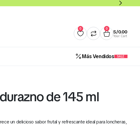
0
0
S/
0.00
Your Cart
Más Vendidos
SALE
Quesos
Salsas y Cremas
Mantequillas
Panade
 durazno de 145 ml
Cereales Benoti Bolsa 21 Gr 
12 Und (Todos los Sabores)
ce un delicioso sabor frutal y refrescante ideal para loncheras,
S/
5.00