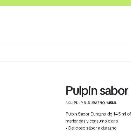
Lácteos
Congelados
Embutidos y Cárnicos
Pulpin sabor
SKU:
PULPIN-DURAZNO-145ML
Pulpin Sabor Durazno de 145 ml ofre
meriendas y consumo diario.
• Delicioso sabor a durazno