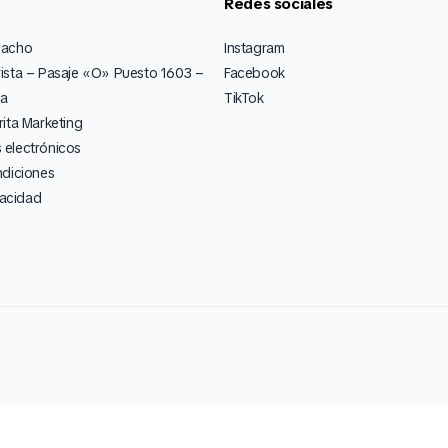
Redes sociales
pacho
Instagram
ista – Pasaje «O» Puesto 1603 –
Facebook
ia
TikTok
ita Marketing
electrónicos
ndiciones
vacidad