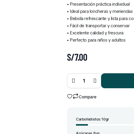
• Presentación práctica individual
• Ideal para loncheras y meriendas
• Bebida refrescante y lista para c
• Fácil de transportar y conservar
• Excelente calidad y frescura
• Perfecto para niños y adultos
S/
7.00
Pulpin
sabor
durazno
de 145
ml
quantity
Compare
Carbohidratos 10gr
Azúcares 8gr