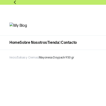
Home
Sobre Nosotros
Tienda
Contacto
Inicio
Salsas y Cremas
Mayonesa Doypack 950 gr
Abarrotes
Bebidas