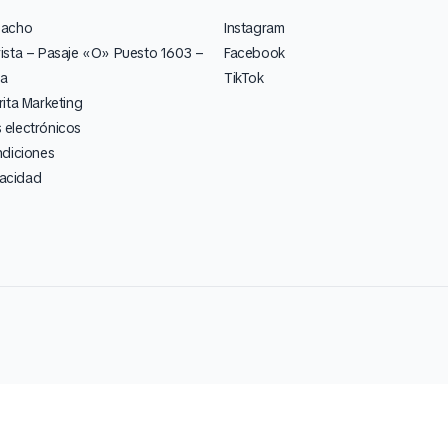
pacho
Instagram
ista – Pasaje «O» Puesto 1603 –
Facebook
ia
TikTok
ita Marketing
electrónicos
ndiciones
vacidad