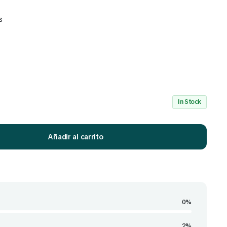
s
Mira Todo nuestro Catálogo
Click Aquí
In Stock
Añadir al carrito
0%
2%