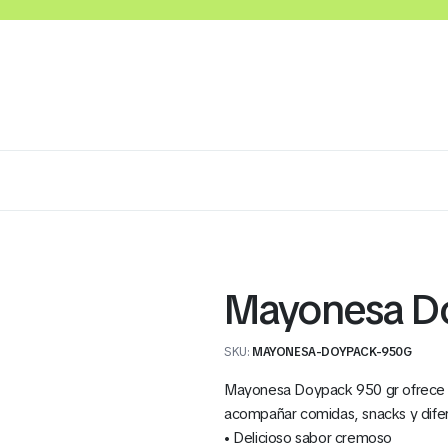
Lácteos
Congelados
Embutidos y Cárnicos
Mayonesa D
SKU:
MAYONESA-DOYPACK-950G
Mayonesa Doypack 950 gr ofrece un
acompañar comidas, snacks y dife
• Delicioso sabor cremoso