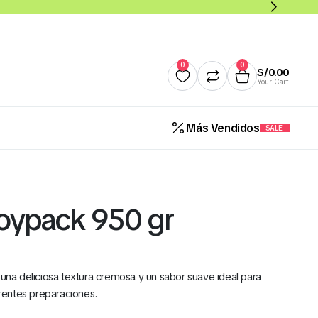
0
0
S/
0.00
Your Cart
Más Vendidos
SALE
Quesos
Salsas y Cremas
Mantequillas
Panade
oypack 950 gr
Cereales Benoti Bolsa 21 Gr 
12 Und (Todos los Sabores)
a deliciosa textura cremosa y un sabor suave ideal para
S/
5.00
rentes preparaciones.