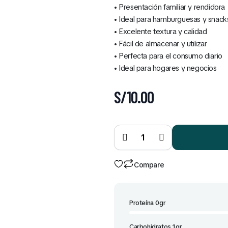
• Presentación familiar y rendidora
• Ideal para hamburguesas y snack
• Excelente textura y calidad
• Fácil de almacenar y utilizar
• Perfecta para el consumo diario
• Ideal para hogares y negocios
S/
10.00
Mayonesa
Doypack
950 gr
quantity
Compare
Proteína 0gr
Carbohidratos 1gr