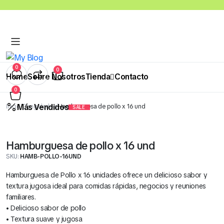
0
0
Home
Sobre Nosotros
Tienda
Contacto
0
Más Vendidos
Inicio
Congelados
Hamburguesa de pollo x 16 und
SALE
Abarrotes
Bebidas
Congelados
Quesos
Salsas y Cre
Panadería
Hamburguesa de pollo x 16 und
Cereales Benoti Bolsa 21 Gr x 12 Und (Todos los Sabores)
SKU:
HAMB-POLLO-16UND
S/
5.00
Hamburguesa de Pollo x 16 unidades ofrece un delicioso sabor y
textura jugosa ideal para comidas rápidas, negocios y reuniones
familiares.
• Delicioso sabor de pollo
• Textura suave y jugosa