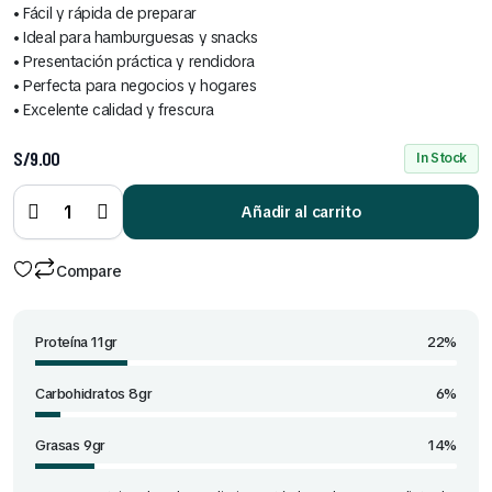
Cereales Benoti Bolsa 160 Gr (Todos los Sabores)
• Fácil y rápida de preparar
• Ideal para hamburguesas y snacks
S/
2.00
• Presentación práctica y rendidora
• Perfecta para negocios y hogares
• Excelente calidad y frescura
S/
9.00
In Stock
Cereales Ángel Bolsa 18 Gr x 12 Und (Todos los Sabores)
Hamburguesa
de pollo x 16
Añadir al carrito
S/
7.00
und quantity
Compare
Proteína 11gr
22%
Carbohidratos 8gr
6%
Grasas 9gr
14%