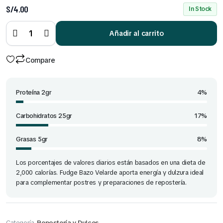
S/
4.00
In Stock
Fudge
Bazo
Velarde
Añadir al carrito
x 200
Gr
quantity
Compare
Proteína 2gr
4%
Carbohidratos 25gr
17%
Grasas 5gr
8%
Los porcentajes de valores diarios están basados en una dieta de
2,000 calorías. Fudge Bazo Velarde aporta energía y dulzura ideal
para complementar postres y preparaciones de repostería.
Categoría
Repostería y Dulces