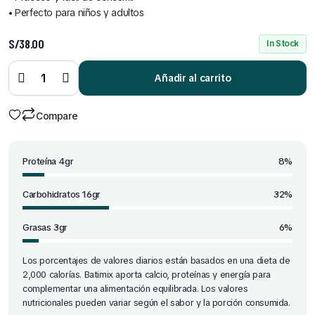
• Perfecto para niños y adultos
S/
38.00
In Stock
Batimix
todos
los
Añadir al carrito
sabores
quantity
Compare
Proteína 4gr
8%
Carbohidratos 16gr
32%
Grasas 3gr
6%
Los porcentajes de valores diarios están basados en una dieta de
2,000 calorías. Batimix aporta calcio, proteínas y energía para
complementar una alimentación equilibrada. Los valores
nutricionales pueden variar según el sabor y la porción consumida.