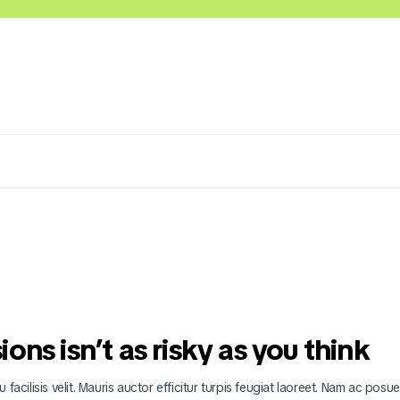
Lácteos
Congelados
Embutidos y Cárnicos
ns isn’t as risky as you think
 facilisis velit. Mauris auctor efficitur turpis feugiat laoreet. Nam ac posu