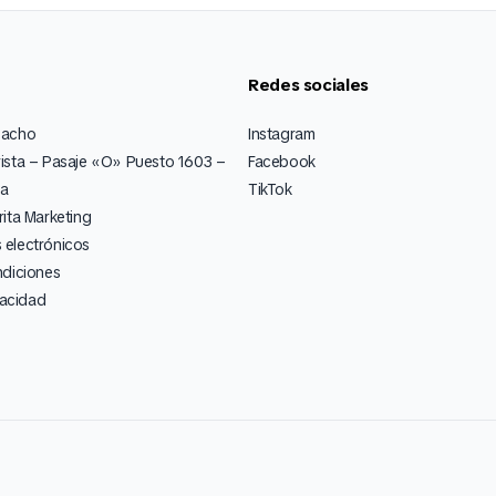
Redes sociales
pacho
Instagram
ista – Pasaje «O» Puesto 1603 –
Facebook
ia
TikTok
ita Marketing
electrónicos
ndiciones
vacidad